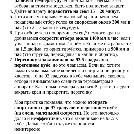
рабочую температуру
. Начнёт капать флегма. Узел
отбора на этом этапе должен быть полностью закрыт.
Дайте аппарату
поработать на себя 15—20 минут
.
Потихоньку открываем шаровый кран и начинаем
покапельный отбор голов
со скоростью около 300 мл в
час
(это 2—3 капли в секунду).
При отборе тела поворачиваем ещё немного кран и
добиваемся
скорости отбора около 1400 мл в час
, если
у вас аппарат диаметром 2 дюйма. Если же вы работаете
на 1,5 дюйма, то ориентируйтесь примерно на
900 мл в
час
(это струйка, переходящая в капли и обратно).
Перегонку я заканчиваю на 93,5 градусах в
перегонном кубе
, но это я запасом. Если вы хотите
выжать максимальное количество спирта и не цепануть
хвостов, то на 92 градусах в кубе уменьшите скорость
отбора и внимательно следите за термометром в
аппарате. Как только температура начнёт расти, следует
закрыть кран и прекратить перегонку.
Моя практика показала, что можно
отбирать
спирт вплоть до 97 градусов в перегонном кубе
(на очень маленькой скорости)
. Но это настолько
долго и неэффективно, что я заканчиваю на 93,5 в
кубе. Дальше отбирать уже становится
неинтересно.