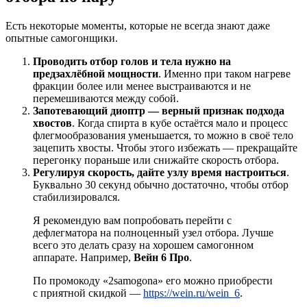
Есть некоторые моменты, которые не всегда знают даже
опытные самогонщики.
Проводить отбор голов и тела нужно на
предзахлёбной мощности
. Именно при таком нагреве
фракции более или менее выстраиваются и не
перемешиваются между собой.
Запотевающий диоптр — верный признак подхода
хвостов
. Когда спирта в кубе остаётся мало и процесс
флегмообразования уменьшается, то можно в своё тело
зацепить хвосты. Чтобы этого избежать — прекращайте
перегонку пораньше или снижайте скорость отбора.
Регулируя скорость, дайте узлу время настроиться
.
Буквально 30 секунд обычно достаточно, чтобы отбор
стабилизировался.
Я рекомендую вам попробовать перейти с
дефлегматора на полноценный узел отбора. Лучше
всего это делать сразу на хорошем самогонном
аппарате. Например,
Вейн 6 Про
.
По промокоду «2samogona» его можно приобрести
с приятной скидкой —
https://wein.ru/wein_6
.