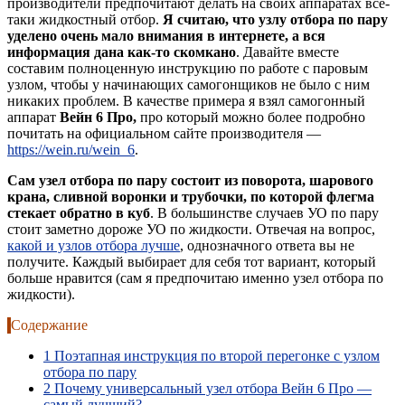
производители предпочитают делать на своих аппаратах всё-
таки жидкостный отбор.
Я считаю, что узлу отбора по пару
уделено очень мало внимания в интернете, а вся
информация дана как-то скомкано
. Давайте вместе
составим полноценную инструкцию по работе с паровым
узлом, чтобы у начинающих самогонщиков не было с ним
никаких проблем. В качестве примера я взял самогонный
аппарат
Вейн 6 Про,
про который можно более подробно
почитать на официальном сайте производителя —
https://wein.ru/wein_6
.
Сам узел отбора по пару состоит из поворота, шарового
крана, сливной воронки и трубочки, по которой флегма
стекает обратно в куб
. В большинстве случаев УО по пару
стоит заметно дороже УО по жидкости. Отвечая на вопрос,
какой и узлов отбора лучше
, однозначного ответа вы не
получите. Каждый выбирает для себя тот вариант, который
больше нравится (сам я предпочитаю именно узел отбора по
жидкости).
Содержание
1
Поэтапная инструкция по второй перегонке с узлом
отбора по пару
2
Почему универсальный узел отбора Вейн 6 Про —
самый лучший?