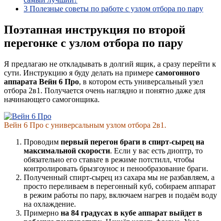
3
Полезные советы по работе с узлом отбора по пару
Поэтапная инструкция по второй
перегонке с узлом отбора по пару
Я предлагаю не откладывать в долгий ящик, а сразу перейти к
сути. Инструкцию я буду делать на примере
самогонного
аппарата Вейн 6 Про
, в котором есть универсальный узел
отбора 2в1. Получается очень наглядно и понятно даже для
начинающего самогонщика.
Вейн 6 Про с универсальным узлом отбора 2в1.
Проводим
первый перегон браги в спирт-сырец на
максимальной скорости
. Если у вас есть диоптр, то
обязательно его ставьте в режиме потстилл, чтобы
контролировать брызгоунос и пенообразование браги.
Полученный спирт-сырец из сахара мы не разбавляем, а
просто переливаем в перегонный куб, собираем аппарат
в режим работы по пару, включаем нагрев и подаём воду
на охлаждение.
Примерно
на 84 градусах в кубе аппарат выйдет в