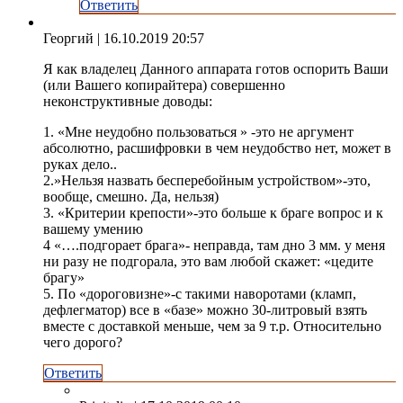
Ответить
Георгий
| 16.10.2019 20:57
Я как владелец Данного аппарата готов оспорить Ваши
(или Вашего копирайтера) совершенно
неконструктивные доводы:
1. «Мне неудобно пользоваться » -это не аргумент
абсолютно, расшифровки в чем неудобство нет, может в
руках дело..
2.»Нельзя назвать бесперебойным устройством»-это,
вообще, смешно. Да, нельзя)
3. «Критерии крепости»-это больше к браге вопрос и к
вашему умению
4 «….подгорает брага»- неправда, там дно 3 мм. у меня
ни разу не подгорала, это вам любой скажет: «цедите
брагу»
5. По «дороговизне»-с такими наворотами (кламп,
дефлегматор) все в «базе» можно 30-литровый взять
вместе с доставкой меньше, чем за 9 т.р. Относительно
чего дорого?
Ответить