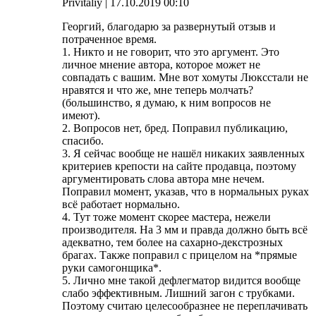
Privitaliy
| 17.10.2019 00:10
Георгий, благодарю за развернутый отзыв и
потраченное время.
1. Никто и не говорит, что это аргумент. Это
личное мнение автора, которое может не
совпадать с вашим. Мне вот хомуты Люксстали не
нравятся и что же, мне теперь молчать?
(большинство, я думаю, к ним вопросов не
имеют).
2. Вопросов нет, бред. Поправил публикацию,
спасибо.
3. Я сейчас вообще не нашёл никаких заявленных
критериев крепости на сайте продавца, поэтому
аргументировать слова автора мне нечем.
Поправил момент, указав, что в нормальных руках
всё работает нормально.
4. Тут тоже момент скорее мастера, нежели
производителя. На 3 мм и правда должно быть всё
адекватно, тем более на сахарно-декстрозных
брагах. Также поправил с прицелом на *прямые
руки самогонщика*.
5. Лично мне такой дефлегматор видится вообще
слабо эффективным. Лишний загон с трубками.
Поэтому считаю целесообразнее не переплачивать